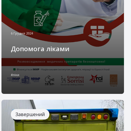
6 Грудня 2024
Допомога ліками
Комплекс заходів, спрямованих на
організацію та забезпечення хворих осіб
#ліки
соціально вразливих категорій, в т.ч. дітей з
інвалідністю, належною медичною
допомогою, лікарськими засобами,
спеціальним харчуванням тощо, зокрема
тими, які є дефіцитними і не закуповуються
за рахунок бюджету в Україні.
Завершений