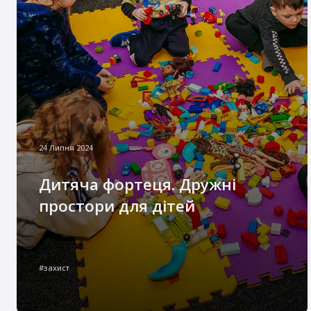
24 Липня 2024
Дитяча фортеця. Дружні
простори для дітей
В умовах війни в Україні зростає потреба у
безпечних просторах для дітей та
#захист
вразливих груп населення. Особливо гостро
це відчувають внутрішньо переміщені
особи, діти з багатодітних та