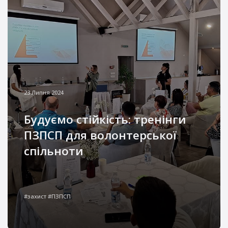
23 Липня 2024
Будуємо стійкість: тренінги
ПЗПСП для волонтерської
спільноти
В умовах війни зростає потреба у
кваліфікованій психосоціальній підтримці
#захист #ПЗПСП
населення