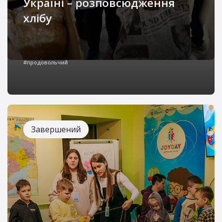
Україні – розповсюдження
хлібу
Херсонська область залишається серед
найуразливіших регіонів України. Регулярні
#продовольчий
обстріли — понад 300 на місяць — не лише
створюють небезпеку для життя, а й
ускладнюють доступ до базових продуктів
харчування
Завершений