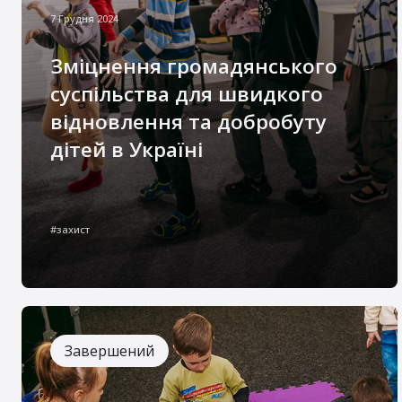
7 Грудня 2024
Зміцнення громадянського
суспільства для швидкого
відновлення та добробуту
дітей в Україні
Через постійну небезпеку, гуманітарну
кризу та вимушене переселення діти та
#захист
громади в Україні перебувають у стані
токсичного стресу. За даними досліджень, 9
із 10 дітей страждають від емоційного та
психологічного напруження, а 73%
почуваються небезпечно або налякано.
Завершений