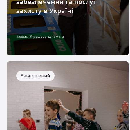
забезпечення та послуг
захисту в Україні
Наш проєкт спрямований на комплексну
підтримку дітей та сімей, які постраждали
#захист #грошова допомога
внаслідок війни. Ми поєднуємо
психосоціальну допомогу, освітні та
розвивальні активності для дітей, а також
фінансову й консультаційну підтримку для
дорослих, щоб допомогти родинам
відновлювати стабільність і почуття
Завершений
безпеки