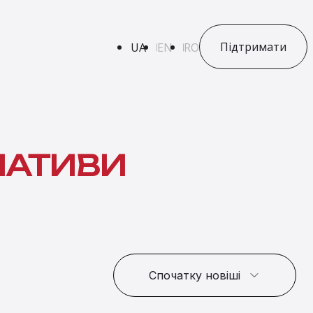
Підтримати
UA
EN
RO
ЦІАТИВИ
Спочатку новіші