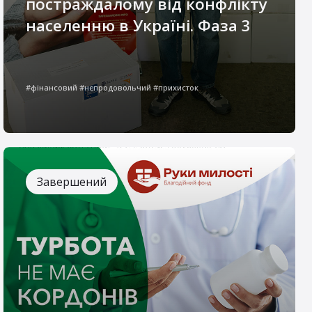
постраждалому від конфлікту
населенню в Україні. Фаза 3
Цей проєкт спрямований на забезпечення
базових потреб найбільш вразливих
#фінансовий #непродовольчий #прихисток
категорій населення, які постраждали
внаслідок війни
Завершений