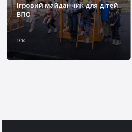
Ігровий майданчик для дітей
ВПО
За підтримки партнерів ми облаштовуємо
сучасний дитячий майданчик, який не лише
#ВПО
стане місцем для гри, а й сприятиме
взаємодії, комунікації та адаптації родин на
новому місці