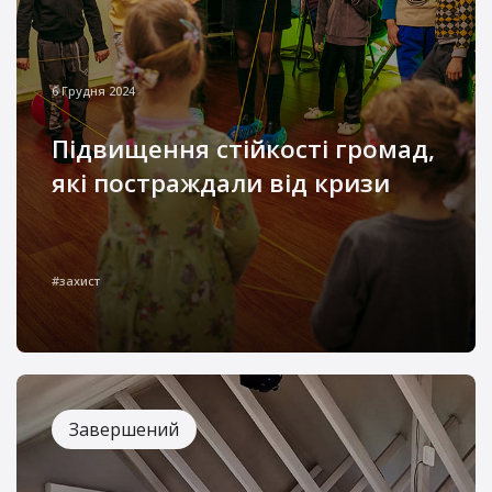
6 Грудня 2024
Підвищення стійкості громад,
які постраждали від кризи
Кожен день війни залишає свій слід у душах
українців, і найглибше ці рани відчувають
#захист
діти та їхні родини. Ми бачимо, як важко їм
зберігати надію та віру в майбутнє, коли
навколо стільки невизначеності та болю
Завершений