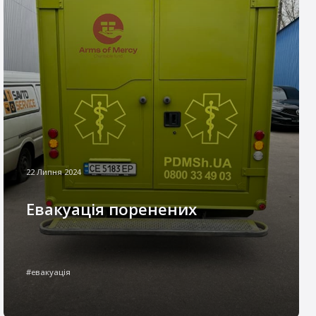
22 Липня 2024
Евакуація поренених
В умовах війни в Україні швидка та якісна
медична допомога стала критично
#евакуація
важливою для порятунку життів