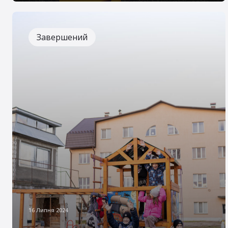
малозабезпечених сімей, а також люди з
інвалідністю.
Завершений
16 Липня 2024