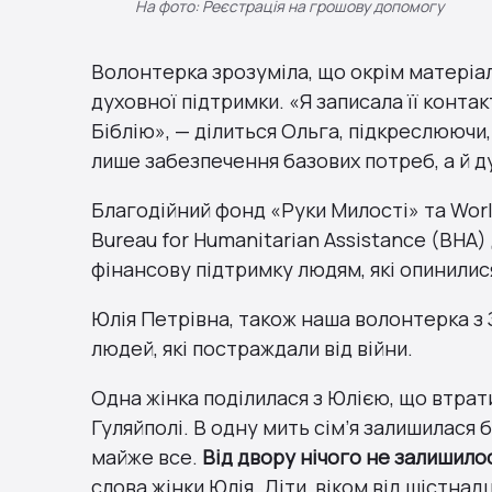
На фото: Реєстрація на грошову допомогу
Волонтерка зрозуміла, що окрім матеріал
духовної підтримки. «Я записала її конта
Біблію», — ділиться Ольга, підкреслюючи
лише забезпечення базових потреб, а й 
Благодійний фонд «Руки Милості» та Worl
Bureau for Humanitarian Assistance (BHA
фінансову підтримку людям, які опинилис
Юлія Петрівна, також наша волонтерка з 
людей, які постраждали від війни.
Одна жінка поділилася з Юлією, що втрати
Гуляйполі. В одну мить сім’я залишилася б
майже все.
Від двору нічого не залишилос
слова жінки Юлія. Діти, віком від шістна