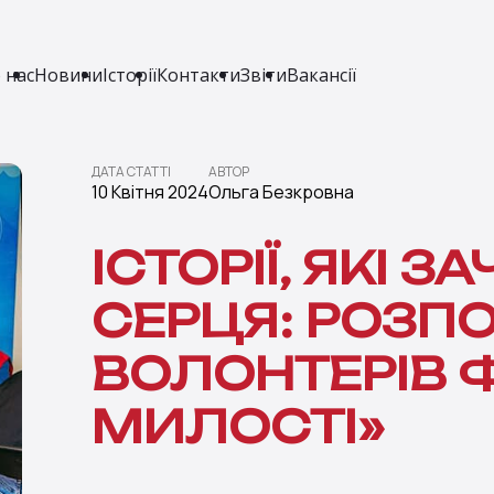
 нас
Новини
Історії
Контакти
Звіти
Вакансії
ДАТА СТАТТІ
АВТОР
10 Квітня 2024
Ольга Безкровна
ІСТОРІЇ, ЯКІ 
СЕРЦЯ: РОЗПО
ВОЛОНТЕРІВ 
МИЛОСТІ»