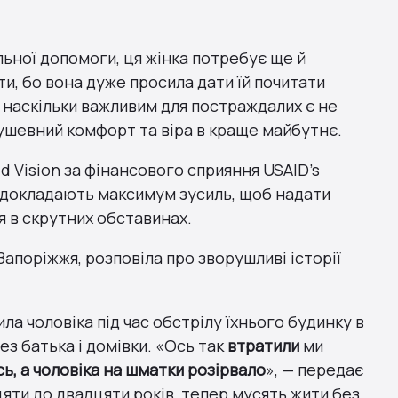
ьної допомоги, ця жінка потребує ще й
кти, бо вона дуже просила дати їй почитати
, наскільки важливим для постраждалих є не
душевний комфорт та віра в краще майбутнє.
d Vision за фінансового сприяння USAID’s
) докладають максимум зусиль, щоб надати
я в скрутних обставинах.
Запоріжжя, розповіла про зворушливі історії
ла чоловіка під час обстрілу їхнього будинку в
ез батька і домівки. «Ось так
втратили
ми
ь, а чоловіка на шматки розірвало
», — передає
дцяти до двадцяти років, тепер мусять жити без