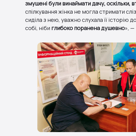
змушені були винаймати дачу, оскільки, в
спілкування жінка не могла стримати сліз,
сиділа з нею, уважно слухала її історію д
собі, ніби
глибоко поранена душевно
», —