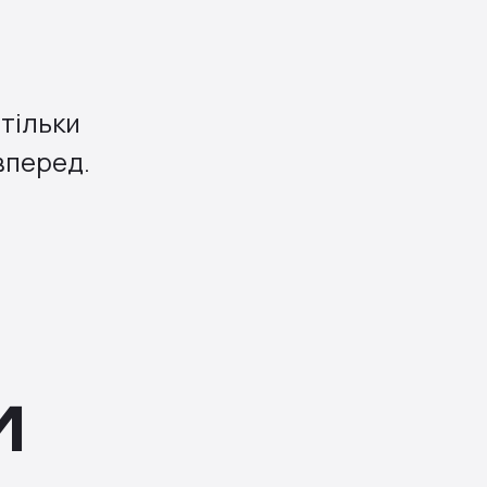
тільки
вперед.
И