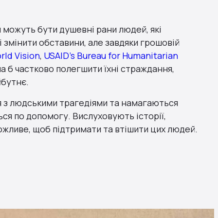
и можуть бути душевні рани людей, які
зі змінити обставини, але завдяки грошовій
rld Vision
,
USAID’s Bureau for Humanitarian
а б частково полегшити їхні страждання,
йбутнє.
 з людськими трагедіями та намагаються
ся по допомогу. Вислуховують історії,
можливе, щоб підтримати та втішити цих людей.