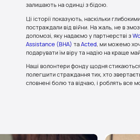
залишають на одинці з бідою.
Ці історії показують, наскільки глибоким
постраждали від війни. На жаль, не в змо
допомозі, яку надаємо у партнерстві з
Wo
Assistance (BHA)
та
Acted
, ми можемо хоч
подарувати їм віру та надію на краще ма
Наші волонтери фонду щодня стикаються
полегшити страждання тих, хто звертаєть
сповнені болю та відчаю, і роблять все 