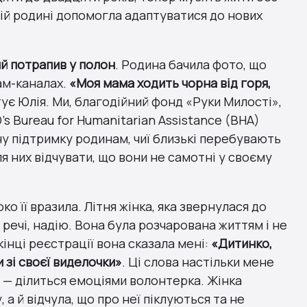
цій родині допомогла адаптуватися до нових
ий потрапив у полон
. Родина бачила фото, що
ам-каналах.
«Моя мама ходить чорна від горя,
тує Юлія. Ми, благодійний фонд «Руки Милості»,
’s Bureau for Humanitarian Assistance (BHA)
ну підтримку родинам, чиї близькі перебувають
ля них відчувати, що вони не самотні у своєму
ко її вразила. Літня жінка, яка звернулася до
речі, надію. Вона була розчарована життям і не
інці реєстрації вона сказала мені:
«Дитинко,
 зі своєї виделочки»
. Ці слова настільки мене
 — ділиться емоціями волонтерка. Жінка
а й відчула, що про неї піклуються та не