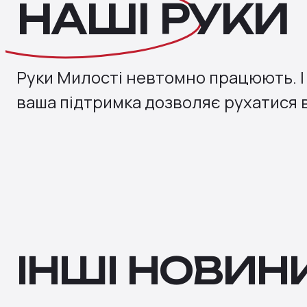
НАШІ
РУКИ
Руки Милості невтомно працюють. І 
ваша підтримка дозволяє рухатися 
ІНШІ НОВИН