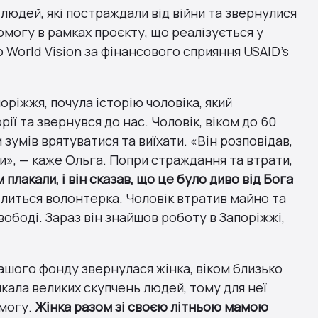
людей, які постраждали від війни та звернулися
омогу в рамках проєкту, що реалізується у
World Vision за фінансового сприяння USAID’s
оріжжя, почула історію чоловіка, який
ї та звернувся до нас. Чоловік, віком до 60
м зумів врятуватися та виїхати. «Він розповідав,
ти», — каже Ольга. Попри страждання та втрати,
 плакали, і він сказав, що це було диво від Бога
ділиться волонтерка. Чоловік втратив майно та
ободі. Зараз він знайшов роботу в Запоріжжі,
ашого фонду звернулася жінка, віком близько
икала великих скупчень людей, тому для неї
омогу.
Жінка разом зі своєю літньою мамою