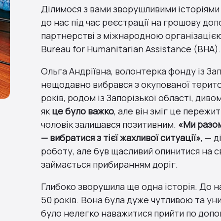
Ділимося з вами зворушливими історіями 
до нас під час реєстрації на грошову доп
партнерстві з міжнародною організацією 
Bureau for Humanitarian Assistance (BHA).
Ольга Андріївна, волонтерка фонду із Зап
нещодавно вибрався з окупованої територі
років, родом із Запорізької області, диво
як
це було важко
, але він зміг це пережи
чоловік залишався позитивним.
«Ми разом
— вибратися з тієї жахливої ситуації»
, — 
роботу, але був щасливий опинитися на св
займається прибиранням доріг.
Глибоко зворушила ще одна історія. До н
50 років. Вона була дуже чутливою та ун
було нелегко наважитися прийти по доп