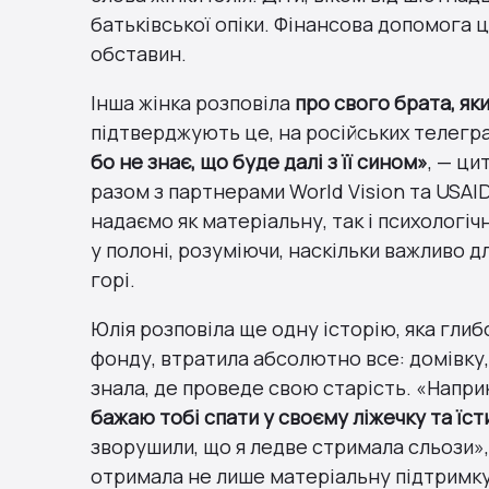
батьківської опіки. Фінансова допомога 
обставин.
Інша жінка розповіла
про свого брата, як
підтверджують це, на російських телегр
бо не знає, що буде далі з її сином»
, — ци
разом з партнерами World Vision та USAID
надаємо як матеріальну, так і психологіч
у полоні, розуміючи, наскільки важливо д
горі.
Юлія розповіла ще одну історію, яка глибо
фонду, втратила абсолютно все: домівку, 
знала, де проведе свою старість. «Наприк
бажаю тобі спати у своєму ліжечку та їсти
зворушили, що я ледве стримала сльози»,
отримала не лише матеріальну підтримку, 