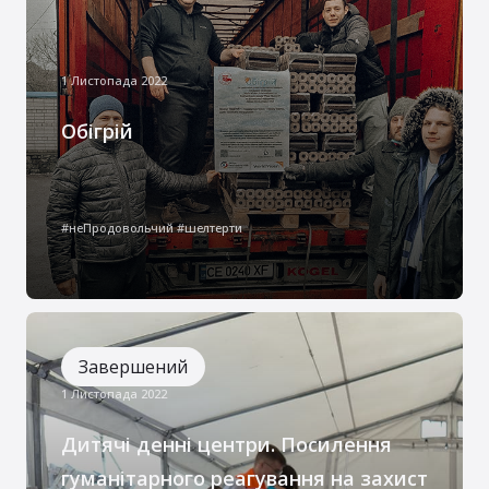
„буржуйка”.
1 Листопада 2022
Обігрій
Зважаючи на обстріли військами РФ
критичної інфраструктури України, стало
#неПродовольчий #шелтерти
зрозуміло що з настанням зими чимало
українців зустрінуться з проблемою
відсутності тепла в оселях
Завершений
1 Листопада 2022
Дитячі денні центри. Посилення
гуманітарного реагування на захист