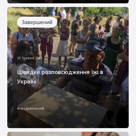
Завершений
20 Травня 2022
Швидке розповсюдження їжі в
Україні
З початку повномасштабної війни чи не
кожен українець зустрічався з
#продовольчий
труднощами в тій чи іншій сфері. Однією
із найгостріших була проблема
відсутності достатньої кількості харчових
продуктів, особливо в областях де