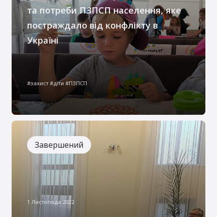
та потреби ПЗПСП населення, яке
постраждало від конфлікту в
Україні
Під час війни багато сімей опинилися в
непростих життєвих обставинах,
#захист #діти #ПЗПСП
більшість з яких, на початковому етапі,
потребували нагальної допомоги
Завершений
1 Листопада 2022