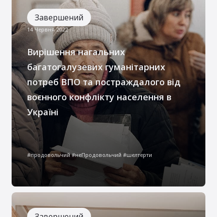
безпосередньо велися бойові дії
Завершений
14 Червня 2022
Вирішення нагальних
багатогалузевих гуманітарних
потреб ВПО та постраждалого від
воєнного конфлікту населення в
Україні
Всупереч тому, що війна триває вже
значний період часу, потреба у
#продовольчий #неПродовольчий #шелтерти
забезпеченні деяких базових потреб для
українців все ще залишається
Завершений