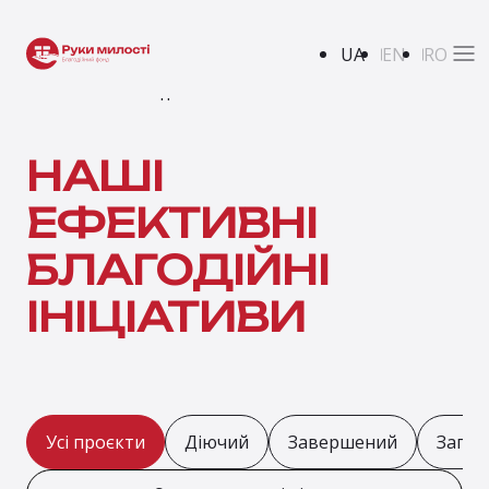
UA
EN
RO
РУКИ МИЛОСТІ В ДІЇ
НАШІ
ЕФЕКТИВНІ
БЛАГОДІЙНІ
ІНІЦІАТИВИ
Усі проєкти
Діючий
Завершений
Запла