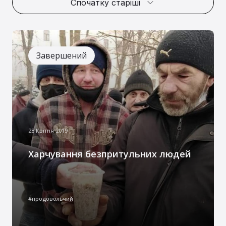
Спочатку старіші
Завершений
28 Квітня 2019
Харчування безпритульних людей
Протягом 2019-2021 років волонтерами
благодійного фонду “Руки милості” було
#продовольчий
реалізовано проєкт з харчування
безпритульних людей