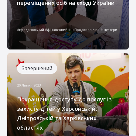
переміщених осіб на сході України
Особи, що проживають на Сході та Півдні
України, мають термінові потреби у
#продовольчий #фінансовий #неПродовольчий #шелтери
нашій допомозі, оскільки вони щоденно
стикаються з важливими викликами,
пов’язаними з воєнними діями та
гуманітарною кризою, і найбільше
потребують нашої підтримки та
Завершений
солідарності в цей непростий період
20 Липня 2023
Покращення доступу до послуг із
захисту дітей у Херсонській,
Дніпровській та Харківських
областях