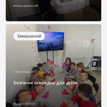
розповсюдження гуманітарної допомоги
#неПродовольчий
для внутрішньо переміщених осіб, які
знаходяться на території Чернівецької
області.
Завершений
1 Листопада 2023
Безпечні осередки для діток
Під час ведення воєнного конфлікту діти
та їхні батьки відчули на собі надскладні
#захист #ПЗПСП
реалії війни, які змушували їх звертатися