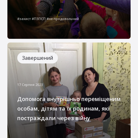
У наш час, сповнений непередбачуваних
обставин, коли військовий конфлікт ще
#захист #ПЗПСП #не продовольчий
триває, особливо важливо приділяти
увагу найбільш беззахисним групам
суспільства — дітям
Завершений
17 Серпня 2023
Допомога внутрішньо переміщеним
особам, дітям та їх родинам, які
постраждали через війну
Даний проєкт мав на меті реалізувати