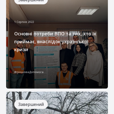
1 Серпня 2022
Основні потреби ВПО та тих, хто їх
приймає, внаслідок української
кризи
Благодійний фонд «Руки милості» у
співпраці з «World Vision International» та
#грошоваДопомога
БФ “Ми поруч” здійснювали реєстрацію
ВПО та осіб інших вразливих категорій
населення в Кельменецькій,
Великокучурівській та Глибоцькій
територіальних громадах за донорською
Завершений
програмою німецьких партнерів «Aktion
Deutschland Hilft»