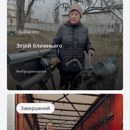
1 Жовтня 2022
Зігрій ближнього
Згідно з даними ВООЗ, під час
опалювального сезону 2022-2023,
#неПродовольчий
близько трьох мільйонів українців
знаходилися в пошуках тепла та безпеки
через постійні атаки Російської Федерації
на критичну інфраструктуру України.
Намагаючись зарадити цій проблемі БФ
Завершений
“Руки милості” започаткував проєкт, який
полягав у забезпеченні людей
твердопаливними печами типу