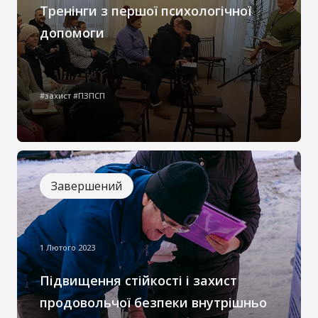
Тренінги з першої психологічної
допомоги
Тренінги з першої психологічної
допомоги – це програма призначена для
#захист #ПЗПСП
підтримки ВПО, волонтерів,
священнослужителів, працівників
соціальних служб та тих, хто працює з
людьми в період кризи, надаючи їм
моральну та духовну підтримку
Завершений
1 Лютого 2023
Підвищення стійкості і захист
продовольчої безпеки внутрішньо