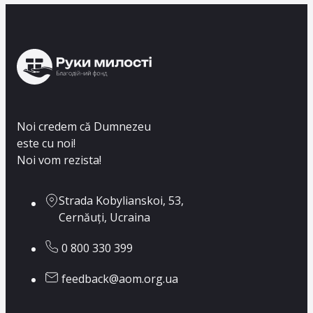
Noi credem că Dumnezeu
este cu noi!
Noi vom rezista!
Strada Kobylianskoi, 53,
Cernăuți, Ucraina
0 800 330 399
feedback@aom.org.ua