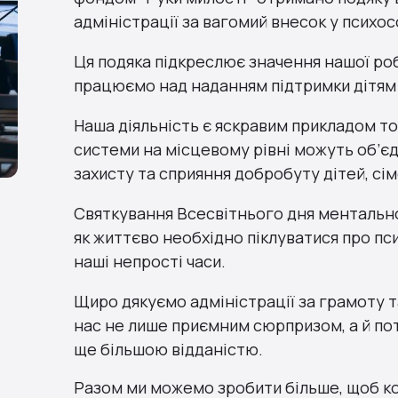
адміністрації за вагомий внесок у психо
Ця подяка підкреслює значення нашої робо
працюємо над наданням підтримки дітям 
Наша діяльність є яскравим прикладом то
системи на місцевому рівні можуть об’єд
захисту та сприяння добробуту дітей, сім
Святкування Всесвітнього дня ментально
як життєво необхідно піклуватися про пс
наші непрості часи.
Щиро дякуємо адміністрації за грамоту та
нас не лише приємним сюрпризом, а й п
ще більшою відданістю.
Разом ми можемо зробити більше, щоб ко