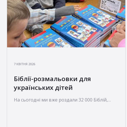
7 КВІТНЯ 2026
Біблії-розмальовки для
українських дітей
На сьогодні ми вже роздали 32 000 Біблій,
вони розійшлися по 14 областях України. П’ять
з них — прифронтові регіони, де щодня чути
вибухи