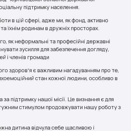
соціальну підтримку населення.
ти в цій сфері, адже ми, як фонд, активно
та їхнім родинам в дружніх просторах.
го, як неформальні та професійні державні
нувати зусилля для забезпечення догляду,
ей і членів громади
го здоровʼя є важливим нагадуванням про те,
ихоемоційний стан кожної людини, особливо в
 за підтримку нашої місії. Це визнання є для
отужним стимулом продовжувати нашу роботу з
жна дитина відчула себе щасливою і