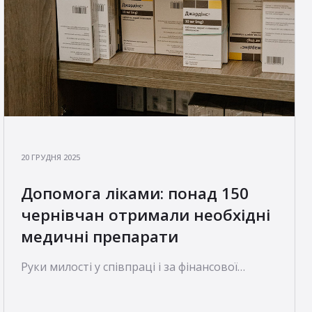
20 ГРУДНЯ 2025
Допомога ліками: понад 150
чернівчан отримали необхідні
медичні препарати
Руки милості у співпраці і за фінансової
підтримки італійських партнерів (донорів)
реалізував у Чернівецькій області