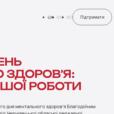
Підтримати
UA
EN
RO
ЕНЬ
 ЗДОРОВʼЯ:
ШОЇ РОБОТИ
ього дня ментального здоровʼя Благодійним
від Чернівецької обласної державної