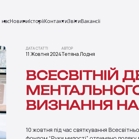
 нас
Новини
Історії
Контакти
Звіти
Вакансії
ДАТА СТАТТІ
АВТОР
11 Жовтня 2024
Тетяна Лодня
ВСЕСВІТНІЙ Д
МЕНТАЛЬНОГО
ВИЗНАННЯ НА
10 жовтня під час святкування Всесвітн
фондом “Руки милості” отримано подяку 