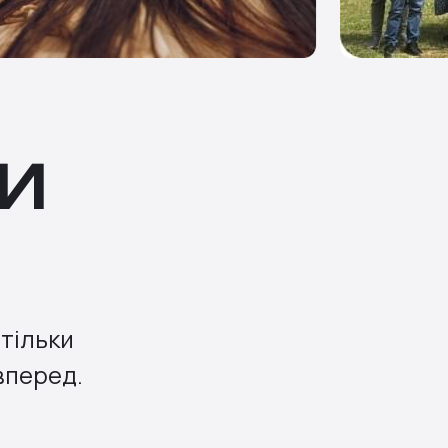
И
тільки
вперед.