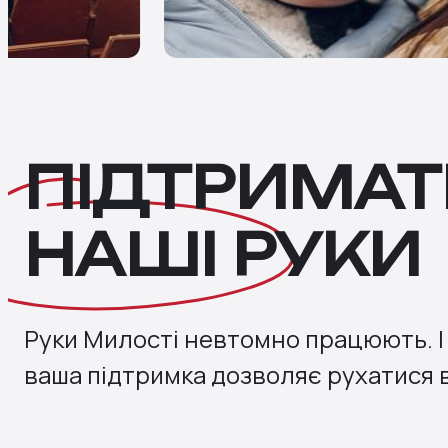
ПІДТРИМАТ
НАШІ
РУКИ
Руки Милості невтомно працюють. І 
ваша підтримка дозволяє рухатися 